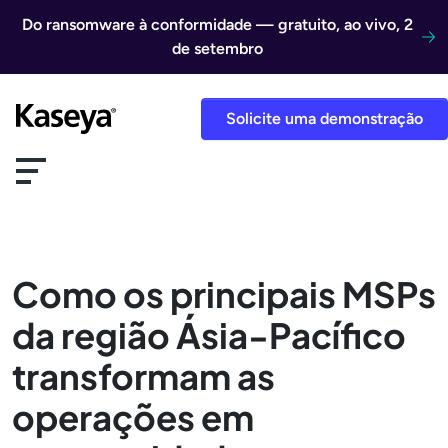
Ir direto para o conteúdo
Do ransomware à conformidade — gratuito, ao vivo, 2
de setembro
Solicite uma demonstração
Como os principais MSPs
da região Ásia-Pacífico
transformam as
operações em