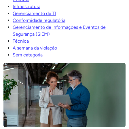
Infraestrutura
Gerenciamento de TI
Conformidade regulatória
Gerenciamento de Informações e Eventos de
Segurança (SIEM)
Técnica
A semana da violação
Sem categoria