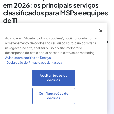
em 2026: os principais serviços
classificados para MSPs e equipes
de TI
Compare os 10 melhores provedores de MDR em 2026,
classificados para MSPs e equipes de TI, para encontrar o
Ao clicar em “Aceitar todos os cookies”, você concorda com o
serviço de detecção e resposta gerenciadas ideal para sua
armazenamento de cookies no seu dispositivo para otimizar a
organização.
navegação no site, analisar o uso do site, melhorar o
desempenho do site e apoiar nossas iniciativas de marketing.
Leia a postagem do blog
Aviso sobre cookies da Kaseya
Declaração de Privacidade da Kaseya
Aceitar todos os
cookies
Configurações de
cookies