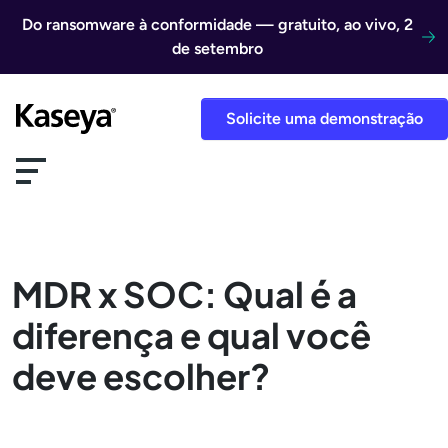
Ir direto para o conteúdo
Do ransomware à conformidade — gratuito, ao vivo, 2
de setembro
Solicite uma demonstração
MDR x SOC: Qual é a
diferença e qual você
deve escolher?