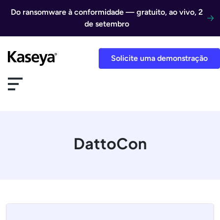
Ir direto para o conteúdo
Do ransomware à conformidade — gratuito, ao vivo, 2
de setembro
Solicite uma demonstração
DattoCon