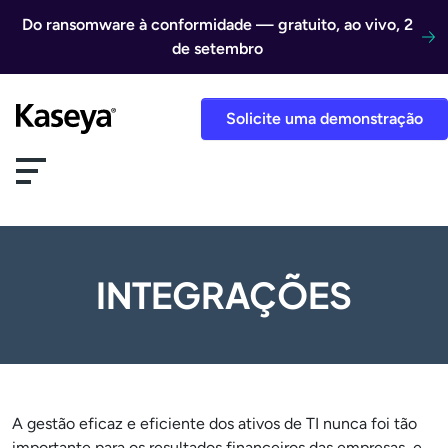
Ir direto para o conteúdo
Do ransomware à conformidade — gratuito, ao vivo, 2
de setembro
Solicite uma demonstração
INTEGRAÇÕES
A gestão eficaz e eficiente dos ativos de TI nunca foi tão
importante para os resultados financeiros das empresas, e