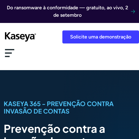
Ir direto para o conteúdo
Do ransomware à conformidade — gratuito, ao vivo, 2
de setembro
Solicite uma demonstração
KASEYA 365 - PREVENÇÃO CONTRA
INVASÃO DE CONTAS
Prevenção contra a