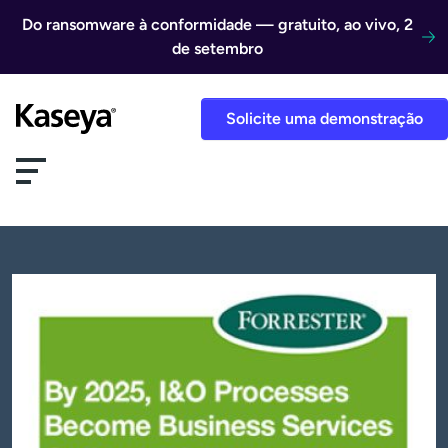
Ir direto para o conteúdo
Do ransomware à conformidade — gratuito, ao vivo, 2
de setembro
Solicite uma demonstração