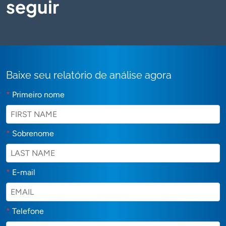
seguir
Baixe seu relatório de análise agora
*
Primeiro nome
*
Sobrenome
*
E-mail
*
Telefone