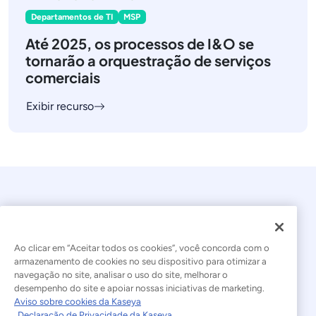
Departamentos de TI
MSP
Até 2025, os processos de I&O se
tornarão a orquestração de serviços
comerciais
Exibir recurso
Ao clicar em “Aceitar todos os cookies”, você concorda com o
armazenamento de cookies no seu dispositivo para otimizar a
navegação no site, analisar o uso do site, melhorar o
© 2026 Kaseya. Todos os direitos reservados.
desempenho do site e apoiar nossas iniciativas de marketing.
Aviso sobre cookies da Kaseya
Português Brasileiro
Declaração de Privacidade da Kaseya