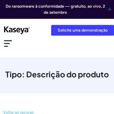
Ir direto para o conteúdo
Do ransomware à conformidade — gratuito, ao vivo, 2
de setembro
Solicite uma demonstração
Tipo:
Descrição do produto
Voltar ao recurso