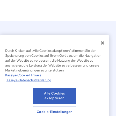
Durch Klicken auf „Alle Cookies akzeptieren“ stimmen Sie der
Speicherung von Cookies auf Ihrem Gerät zu, um die Navigation
auf der Website zu verbessern, die Nutzung der Website zu
© 2026 Kaseya. Alle Rechte vorbehalten.
analysieren, die Leistung der Website zu verbessern und unsere
Marketingbemühungen zu unterstützen.
Deutsch
Kaseya-Cookie-Hinweis
Kaseya-Datenschutzerklärung
Erklärung zur Bekämpfung moderner Sklaverei
Rechtliches
Nutzungsbedingungen der Website
Alle Cookies
akzeptieren
Datenschutzerklärung
Sitemap
Cookie-Einstellungen
Cookies Settings
Hinweis zu Cookies