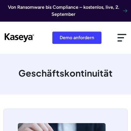
Direkt zum Inhalt
Von Ransomware bis Compliance – kostenlos, live, 2.
September
Demo anfordern
Geschäftskontinuität