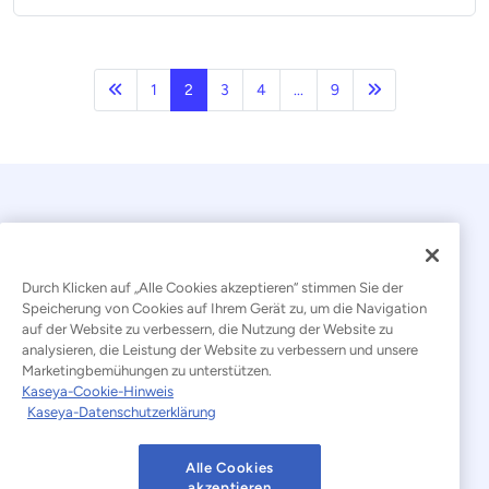
Vorherige
Nächste Seite
1
2
3
4
...
9
Durch Klicken auf „Alle Cookies akzeptieren“ stimmen Sie der
Speicherung von Cookies auf Ihrem Gerät zu, um die Navigation
auf der Website zu verbessern, die Nutzung der Website zu
© 2026 Kaseya. Alle Rechte vorbehalten.
analysieren, die Leistung der Website zu verbessern und unsere
Marketingbemühungen zu unterstützen.
Deutsch
Kaseya-Cookie-Hinweis
Kaseya-Datenschutzerklärung
Erklärung zur Bekämpfung moderner Sklaverei
Rechtliches
Nutzungsbedingungen der Website
Alle Cookies
akzeptieren