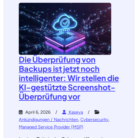
Die Überprüfung von
Backups ist jetzt noch
intelligenter: Wir stellen die
KI-gestützte Screenshot-
Überprüfung vor
April 6, 2026
Kaseya
Ankündigungen / Nachrichten
,
Cybersecurity
,
Managed Service Provider (MSP)