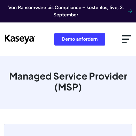
Direkt zum Inhalt
Von Ransomware bis Compliance – kostenlos, live, 2.
September
Demo anfordern
Managed Service Provider
(MSP)