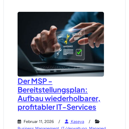
Der MSP -
Bereitstellungsplan:
Aufbau wiederholbarer,
profitabler IT-Services
Februar 11, 2026
Kaseya
Business Management
,
IT-Verwaltung
,
Managed