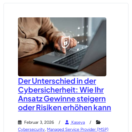
Der Unterschied in der
Cybersicherheit: Wie Ihr
Ansatz Gewinne steigern
oder Risiken erhöhen kann
Februar 3, 2026
Kaseya
Cybersecurity
,
Managed Service Provider (MSP)