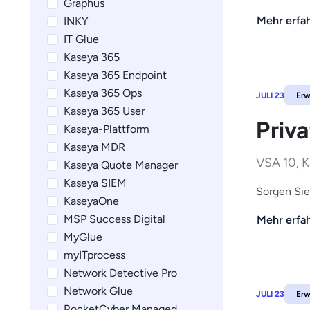
Graphus
Mehr erfa
INKY
IT Glue
Kaseya 365
Kaseya 365 Endpoint
Kaseya 365 Ops
JULI 23
Erw
Kaseya 365 User
Priv
Kaseya-Plattform
Kaseya MDR
VSA 10, K
Kaseya Quote Manager
Kaseya SIEM
Sorgen Sie
KaseyaOne
MSP Success Digital
Mehr erfa
MyGlue
myITprocess
Network Detective Pro
Network Glue
JULI 23
Erw
RocketCyber Managed