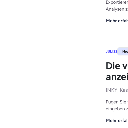
Exportiere
Analysen z
Mehr erfa
JULI 22
Ne
Die v
anze
INKY, Ka
Fügen Sie 
eingeben z
Mehr erfa