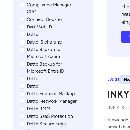
Compliance Manager
Hie
GRC
neu
Connect Booster
ein
Dark Web ID
Datto
Datto-Sicherung
Datto Backup for
Microsoft Azure
Datto Backup for
Microsoft Entra ID
Datto
JULI 29
Ne
Datto
INKY 
Datto Endpoint Backup
Datto Network Manager
INKY, Ka
Datto RMM
Datto SaaS Protection
Verwandeln
Datto Secure Edge
umsetzbare