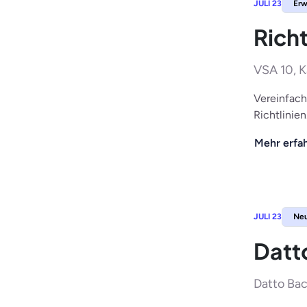
JULI 23
Erw
Rich
VSA 10, K
Vereinfach
Richtlinien
Mehr erfa
JULI 23
Ne
Datt
Datto Bac