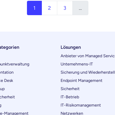
1
2
3
...
ategorien
Lösungen
Anbieter von Managed Servic
unktverwaltung
Unternehmens-IT
ntation
Sicherung und Wiederherstel
ce Desk
Endpoint Management
kup
Sicherheit
cherheit
IT-Betrieb
g
IT-Risikomanagement
ce-Management
Netzwerken