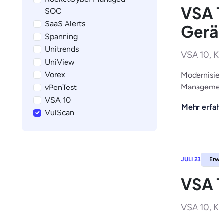
VSA 
SOC
SaaS Alerts
Ger
Spanning
Unitrends
VSA 10, K
UniView
Vorex
Modernisie
Manageme
vPenTest
VSA 10
Mehr erfa
VulScan
JULI 23
Erw
VSA 
VSA 10, K