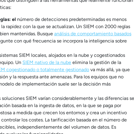
n los que distinguen a las herramientas que realmente funcionan
ticas:
glas: el
número de detecciones predeterminadas es menos
 la rapidez con la que se actualizan. Un SIEM con 2000 reglas
 bien mantenidas. Busque
análisis de comportamiento basados
egunte con qué frecuencia se incorpora la inteligencia sobre
sistemas SIEM locales, alojados en la nube y cogestionados
 equipo. Un
SIEM nativo de la nube
elimina la gestión de la
EM cogestionado o totalmente gestionado
va más allá, ya que
isión y la respuesta ante amenazas. Para los equipos que no
modelo de implementación suele ser la decisión más
s soluciones SIEM varían considerablemente y las diferencias s
ción basada en la ingesta de datos, en la que se paga por
ostosa a medida que crecen los entornos y crea un incentivo
de controlar los costes. La tarificación basada en el número de
decibles, independientemente del volumen de datos. Es