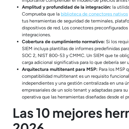
importante comprender el modelo de precios antes d
Amplitud y profundidad de la integración:
la utili
Comprueba que la
biblioteca de conectores nativos
tus herramientas de seguridad de terminales, plataf
dispositivos de red. Los conectores preconfigurad
integraciones.
Cobertura de cumplimiento normativo:
Si los requ
SIEM incluya plantillas de informes predefinidas pa
SOC 2, NIST 800-53 y CMMC. Un SIEM que te obligu
carga adicional significativa para lo que debería ser
Arquitectura multitenant para MSP:
Para los MSP qu
compatibilidad multitenant es un requisito funcional,
independientes y una gestión centralizada en una ú
empresariales de un solo tenant y adaptadas para su
operativa que las herramientas diseñadas desde el pr
Las 10 mejores her
2026