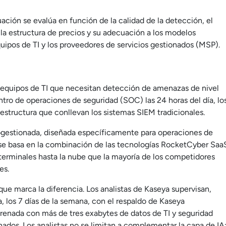
ción se evalúa en función de la calidad de la detección, el
la estructura de precios y su adecuación a los modelos
equipos de TI y los proveedores de servicios gestionados (MSP).
 equipos de TI que necesitan detección de amenazas de nivel
tro de operaciones de seguridad (SOC) las 24 horas del día, lo
raestructura que conllevan los sistemas SIEM tradicionales.
ogestionada, diseñada específicamente para operaciones de
y se basa en la combinación de las tecnologías RocketCyber Saa
os terminales hasta la nube que la mayoría de los competidores
es.
que marca la diferencia. Los analistas de Kaseya supervisan,
a, los 7 días de la semana, con el respaldo de Kaseya
trenada con más de tres exabytes de datos de TI y seguridad
ados. Los analistas no se limitan a complementar la capa de IA