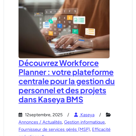
Découvrez Workforce
Planner : votre plateforme
centrale pour la gestion du
personnel et des projets
dans Kaseya BMS
12septembre, 2025
Kaseya
Annonces / Actualités
,
Gestion informatique
,
Fournisseur de services gérés (MSP)
,
Efficacité