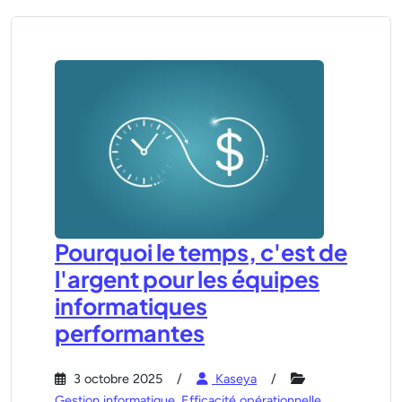
Pourquoi le temps, c'est de
l'argent pour les équipes
informatiques
performantes
3 octobre 2025
Kaseya
Gestion informatique
,
Efficacité opérationnelle