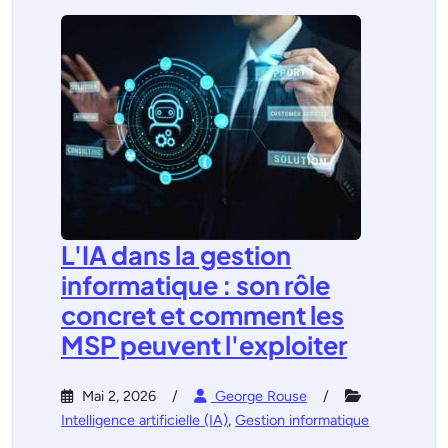
L'IA dans la gestion
informatique : son rôle
concret et comment les
MSP peuvent l'exploiter
Mai 2, 2026
George Rouse
Intelligence artificielle (IA)
,
Gestion informatique