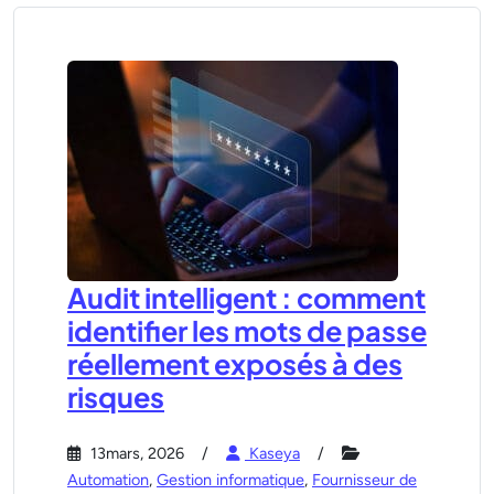
Audit intelligent : comment
identifier les mots de passe
réellement exposés à des
risques
13mars, 2026
Kaseya
Automation
,
Gestion informatique
,
Fournisseur de