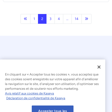
Précédent
Page suivante
1
2
3
4
…
14
En cliquant sur « Accepter tous les cookies », vous acceptez que
© 2026 Kaseya. Tous droits réservés.
des cookies soient enregistrés sur votre appareil afin d'améliorer
la navigation sur le site, d'analyser son utilisation, d'optimiser ses
Français
performances et de soutenir nos efforts marketing.
Avis relatif aux cookies de Kaseya
Déclaration relative à l'esclavage moderne
Déclaration de confidentialité de Kaseya
Mentions légales
Accepter tous les