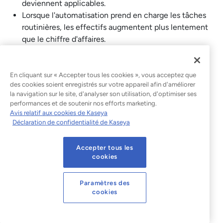
deviennent applicables.
Lorsque l'automatisation prend en charge les tâches
routinières, les effectifs augmentent plus lentement
que le chiffre d'affaires.
Les marges s'améliorent non pas parce que les prix
augmentent, mais parce que les pertes sont éliminées du
En cliquant sur « Accepter tous les cookies », vous acceptez que
processus de livraison. La croissance génère des revenus
des cookies soient enregistrés sur votre appareil afin d'améliorer
la navigation sur le site, d'analyser son utilisation, d'optimiser ses
supplémentaires sans entraîner de difficultés
performances et de soutenir nos efforts marketing.
proportionnelles.
Avis relatif aux cookies de Kaseya
Déclaration de confidentialité de Kaseya
D'une prestation axée sur
l'effort à un système évolutif
Accepter tous les
cookies
Les MSP qui s'attachent à définir et à normaliser les
modalités de prestation de leurs services acquièrent une
Paramètres des
meilleure maîtrise de leur efficacité, de leur capacité, de
cookies
leurs marges et de leur croissance.
Commencez modestement : choisissez un service,