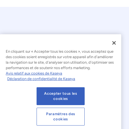
En cliquant sur « Accepter tous les cookies », vous acceptez que
© 2026 Kaseya. Tous droits réservés.
des cookies soient enregistrés sur votre appareil afin d'améliorer
la navigation sur le site, d'analyser son utilisation, d'optimiser ses
Français
performances et de soutenir nos efforts marketing.
Avis relatif aux cookies de Kaseya
Déclaration relative à l'esclavage moderne
Déclaration de confidentialité de Kaseya
Mentions légales
Accepter tous les
Conditions d'utilisation du site web
cookies
Déclaration de confidentialité
Plan du site
Paramètres des
cookies
Cookies Settings
Avis relatif aux cookies