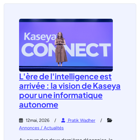
L'ère de l'intelligence est
arrivée : la vision de Kaseya
pour une informatique
autonome
12mai, 2026
Pratik Wadher
Annonces / Actualités