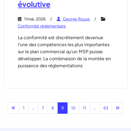
évolutive
11mai, 2026
George Rouse
Conformité réglementaire
La conformité est discrètement devenue
l'une des compétences les plus importantes
sur le plan commercial qu'un MSP puisse
développer. La combinaison de la montée en
puissance des réglementations
Précédent
Page 
1
…
7
8
9
10
11
…
63