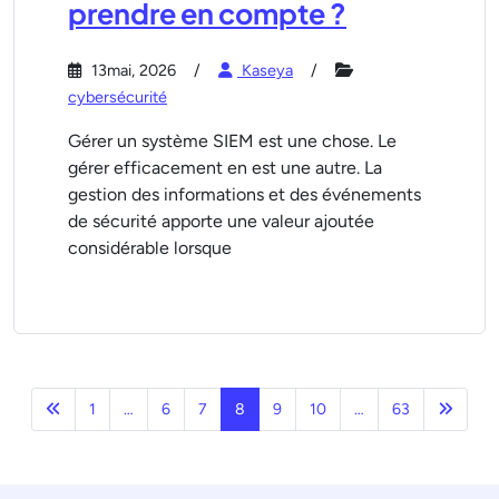
prendre en compte ?
13mai, 2026
Kaseya
cybersécurité
Gérer un système SIEM est une chose. Le
gérer efficacement en est une autre. La
gestion des informations et des événements
de sécurité apporte une valeur ajoutée
considérable lorsque
Précédent
Page s
1
…
6
7
8
9
10
…
63