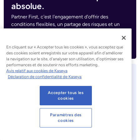
absolue.
Partner First, c'est l'engagement d'offrir des
conditions flexibles, un partage des risques et un
accompagnement dédié à votre entreprise.
Découvrez Partner First Pledge »
En cliquant sur « Accepter tous les cookies », vous acceptez que
des cookies soient enregistrés sur votre appareil afin d'améliorer
la navigation sur le site, d'analyser son utilisation, d'optimiser ses
performances et de soutenir nos efforts marketing.
Avis relatif aux cookies de Kaseya
Rapport Kaseya 2026 sur la
Déclaration de confidentialité de Kaseya
situation des MSP
Accepter tous les
cookies
Paramètres des
cookies