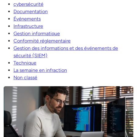
cybersécurité
Documentation
Événements
Infrastructure
Gestion informatique
Conformité réglementaire
Gestion des informations et des événements de
sécurité (SIEM)
Technique
La semaine en infraction
Non classé