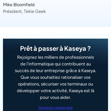
Mike Bloomfield
P
Président, Tekie Geek
L
Lire l'étude de cas
Prêt à passer à Kaseya ?
Rejoignez les milliers de professionnels
de l'informatique qui contribuent au
succès de leur entreprise grâce à Kaseya.
Que vous souhaitiez rationaliser vos
opérations, sécuriser vos terminaux ou
développer votre activité, Kaseya est là
pour vous aider.
Devenez partenaire