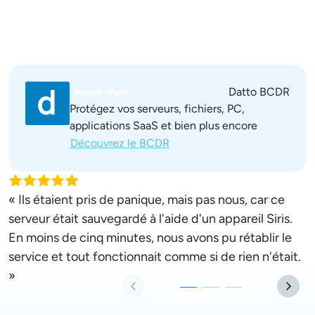
Datto BCDR
Produit phare
Protégez vos serveurs, fichiers, PC,
applications SaaS et bien plus encore
Découvrez le BCDR
«
« Ils étaient pris de panique, mais pas nous, car ce
n
serveur était sauvegardé à l'aide d'un appareil Siris.
l
En moins de cinq minutes, nous avons pu rétablir le
n
service et tout fonctionnait comme si de rien n'était.
p
»
D