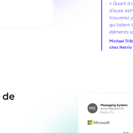
« Quant à I
d'aussi est
trouverez 
qui listent 
éléments so
Michael Trill
chez Netrio
é de