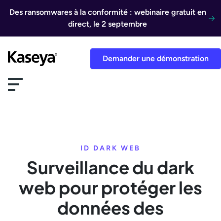
Aller au contenu
Des ransomwares à la conformité : webinaire gratuit en
direct, le 2 septembre
Demander une démonstration
ID DARK WEB
Surveillance du dark
web pour protéger les
données des