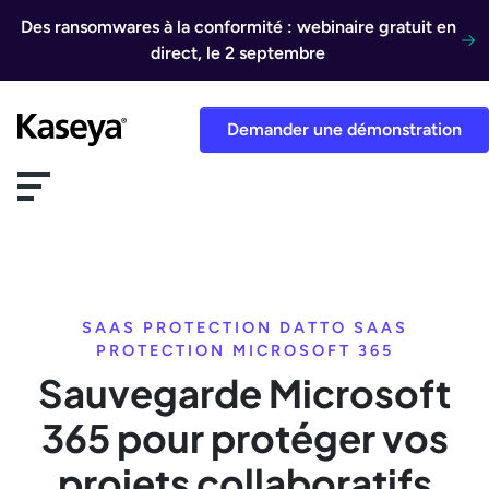
Aller au contenu
Des ransomwares à la conformité : webinaire gratuit en
direct, le 2 septembre
Demander une démonstration
SAAS PROTECTION DATTO SAAS
PROTECTION MICROSOFT 365
Sauvegarde Microsoft
365 pour protéger vos
projets collaboratifs