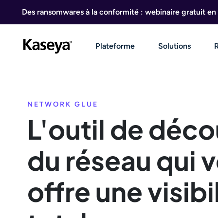
Aller au contenu
Des ransomwares à la conformité : webinaire gratuit en 
Plateforme
Solutions
NETWORK GLUE
L'outil de déc
du réseau qui 
offre une visibi