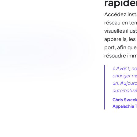
rapid
Accédez inst
réseau en tem
visuelles illus
appareils, le
port, afin que
résoudre imm
« Avant, no
changer ma
un. Aujourd
automatisé
Chris Sweck
Appalachia 