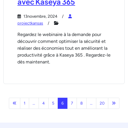
avec Kaseya 365
13novembre, 2024
projectkansas
Regardez le webinaire à la demande pour
découvrir comment optimiser la sécurité et
réaliser des économies tout en améliorant la
productivité grâce à Kaseya 365 . Regardez-le
dès maintenant.
Précédent
Page s
1
…
4
5
6
7
8
…
20