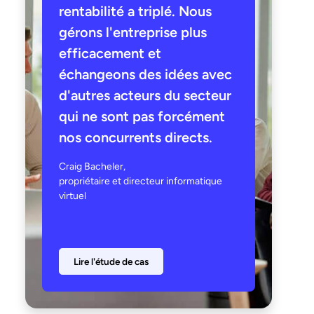
rentabilité a triplé. Nous
gérons l'entreprise plus
efficacement et
échangeons des idées avec
d'autres acteurs du secteur
qui ne sont pas forcément
nos concurrents directs.
Craig Bacheler,
propriétaire et directeur informatique
virtuel
Lire l'étude de cas