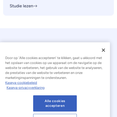
Studie lezen
Door op 'Alle cookies accepteren' te klikken, gaat u akkoord met
het opslaan van cookies op uw apparaat om de navigatie op de
website te verbeteren, het gebruik van de website te analyseren,
© 2026 Kaseya. Alle rechten voorbehouden.
de prestaties van de website te verbeteren en onze
marketinginspanningen te ondersteunen.
Nederlands
Kaseya-cookiebeleid
Kaseya-privacyverklaring
Verklaring inzake moderne slavernij
Juridisch
Gebruiksvoorwaarden van de website
Alle cookies
accepteren
Privacyverklaring
Sitemap
Cookies Settings