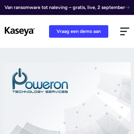
Ga naar de inhoud
Van ransomware tot naleving – gratis, live, 2 september
Vraag een demo aan