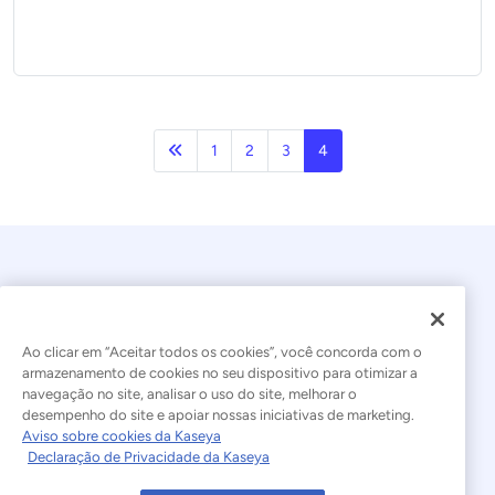
Anterior
1
2
3
4
Ao clicar em “Aceitar todos os cookies”, você concorda com o
armazenamento de cookies no seu dispositivo para otimizar a
navegação no site, analisar o uso do site, melhorar o
© 2026 Kaseya. Todos os direitos reservados.
desempenho do site e apoiar nossas iniciativas de marketing.
Aviso sobre cookies da Kaseya
Português Brasileiro
Declaração de Privacidade da Kaseya
Declaração sobre a Escravidão Moderna
Legal