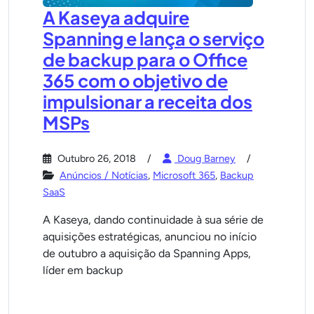
A Kaseya adquire
Spanning e lança o serviço
de backup para o Office
365 com o objetivo de
impulsionar a receita dos
MSPs
Outubro 26, 2018
Doug Barney
Anúncios / Notícias
,
Microsoft 365
,
Backup
SaaS
A Kaseya, dando continuidade à sua série de
aquisições estratégicas, anunciou no início
de outubro a aquisição da Spanning Apps,
líder em backup