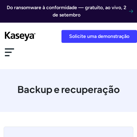
Ir direto para o conteúdo
Do ransomware à conformidade — gratuito, ao vivo, 2
de setembro
Solicite uma demonstração
Backup e recuperação