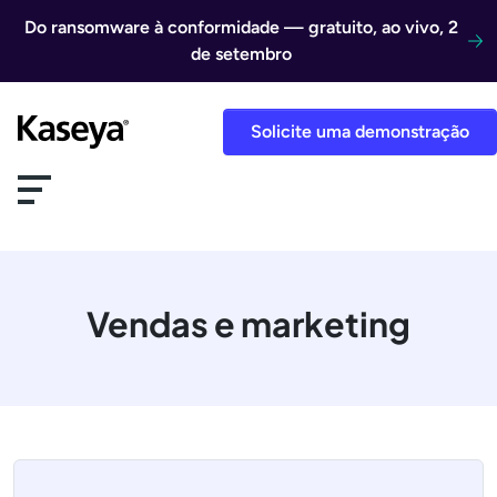
Ir direto para o conteúdo
Do ransomware à conformidade — gratuito, ao vivo, 2
de setembro
Solicite uma demonstração
Vendas e marketing