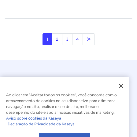
Próxima página
1
2
3
4
Ao clicar em “Aceitar todos os cookies”, você concorda com o
armazenamento de cookies no seu dispositivo para otimizar a
navegação no site, analisar o uso do site, melhorar o
© 2026 Kaseya. Todos os direitos reservados.
desempenho do site e apoiar nossas iniciativas de marketing.
Aviso sobre cookies da Kaseya
Português Brasileiro
Declaração de Privacidade da Kaseya
Declaração sobre a Escravidão Moderna
Legal