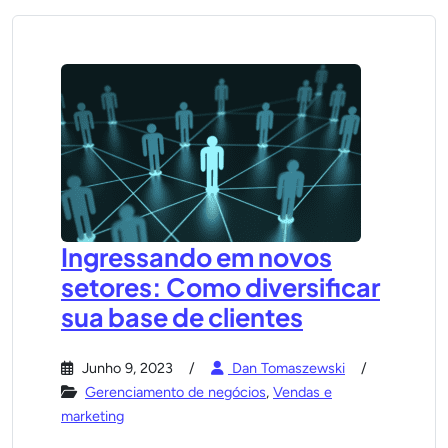
Ingressando em novos
setores: Como diversificar
sua base de clientes
Junho 9, 2023
Dan Tomaszewski
Gerenciamento de negócios
,
Vendas e
marketing