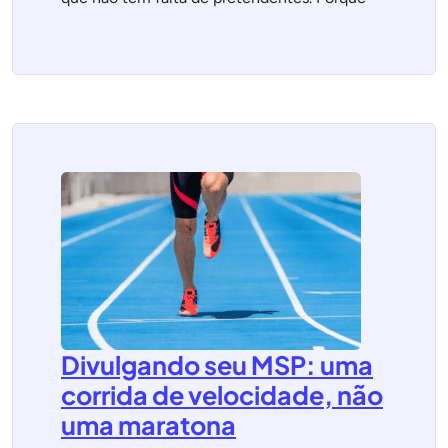
Divulgando seu MSP: uma
corrida de velocidade, não
uma maratona