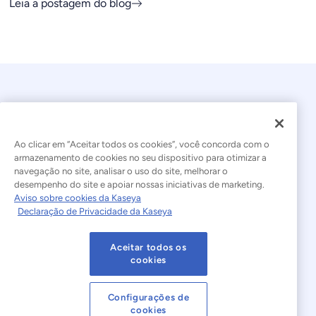
Leia a postagem do blog
Ao clicar em “Aceitar todos os cookies”, você concorda com o
armazenamento de cookies no seu dispositivo para otimizar a
navegação no site, analisar o uso do site, melhorar o
© 2026 Kaseya. Todos os direitos reservados.
desempenho do site e apoiar nossas iniciativas de marketing.
Aviso sobre cookies da Kaseya
Português Brasileiro
Declaração de Privacidade da Kaseya
Declaração sobre a Escravidão Moderna
Legal
Aceitar todos os
Termos de Uso do Site
Declaração de Privacidade
cookies
Mapa do site
Cookies Settings
Configurações de
cookies