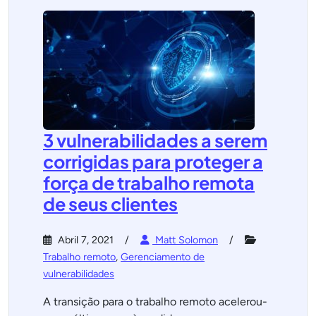
3 vulnerabilidades a serem
corrigidas para proteger a
força de trabalho remota
de seus clientes
Abril 7, 2021
Matt Solomon
Trabalho remoto
,
Gerenciamento de
vulnerabilidades
A transição para o trabalho remoto acelerou-