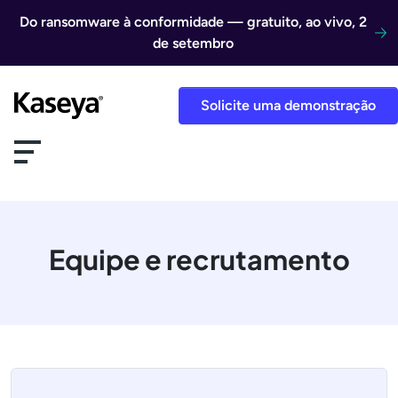
Ir direto para o conteúdo
Do ransomware à conformidade — gratuito, ao vivo, 2
de setembro
Solicite uma demonstração
Equipe e recrutamento