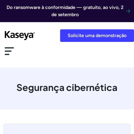
Ir direto para o conteúdo
Do ransomware à conformidade — gratuito, ao vivo, 2
de setembro
Solicite uma demonstração
Segurança cibernética