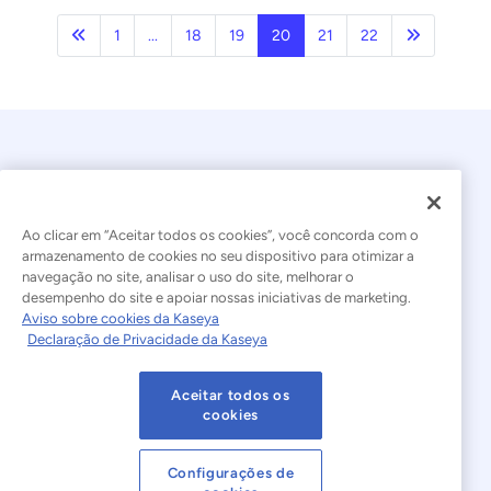
Anterior
Próxima p
1
...
18
19
20
21
22
Ao clicar em “Aceitar todos os cookies”, você concorda com o
armazenamento de cookies no seu dispositivo para otimizar a
navegação no site, analisar o uso do site, melhorar o
© 2026 Kaseya. Todos os direitos reservados.
desempenho do site e apoiar nossas iniciativas de marketing.
Aviso sobre cookies da Kaseya
Português Brasileiro
Declaração de Privacidade da Kaseya
Declaração sobre a Escravidão Moderna
Legal
Aceitar todos os
Termos de Uso do Site
Declaração de Privacidade
cookies
Mapa do site
Cookies Settings
Configurações de