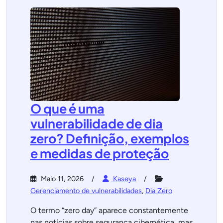
O que é uma
vulnerabilidade de dia
zero? Definição, exemplos
e medidas de proteção
Maio 11, 2026
Kaseya
Gerenciamento de vulnerabilidades
,
Dia Zero
O termo “zero day” aparece constantemente
nas notícias sobre segurança cibernética, mas