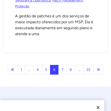
Segurança cibernética
,
Patch Management
,
Proteção
A gestão de patches é um dos serviços de
maior impacto oferecidos por um MSP. Ela é
executada diariamente em segundo plano e
atende a uma
Anterior
Próxim
1
...
4
5
6
7
8
...
22