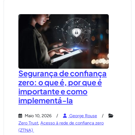
Segurança de confiança
zero: o que é, por que é
importante e como
implementá-la
Maio 10, 2026
George Rouse
Zero Trust
,
Acesso à rede de confiança zero
(ZTNA)