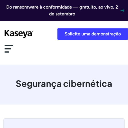
Ir direto para o conteúdo
Do ransomware à conformidade — gratuito, ao vivo, 2
de setembro
Solicite uma demonstração
Segurança cibernética