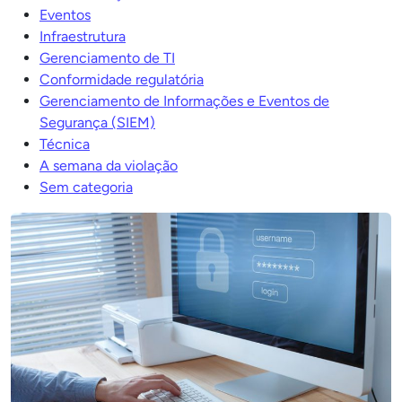
Eventos
Infraestrutura
Gerenciamento de TI
Conformidade regulatória
Gerenciamento de Informações e Eventos de
Segurança (SIEM)
Técnica
A semana da violação
Sem categoria