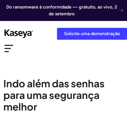
Ir direto para o conteúdo
Do ransomware à conformidade — gratuito, ao vivo, 2
de setembro
Solicite uma demonstração
Indo além das senhas
para uma segurança
melhor