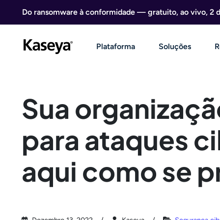
Ir direto para o conteúdo
Do ransomware à conformidade — gratuito, ao vivo, 2 
Plataforma
Soluções
R
Sua organizaçã
para ataques c
aqui como se p