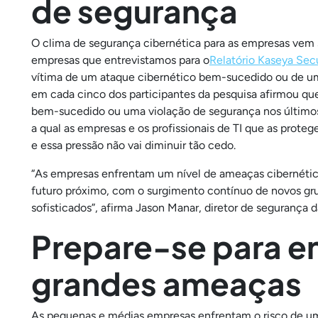
de segurança
O clima de segurança cibernética para as empresas vem
empresas que entrevistamos para o
Relatório Kaseya Secu
vítima de um ataque cibernético bem-sucedido ou de um
em cada cinco dos participantes da pesquisa afirmou qu
bem-sucedido ou uma violação de segurança nos últimos 1
a qual as empresas e os profissionais de TI que as prote
e essa pressão não vai diminuir tão cedo.
“As empresas enfrentam um nível de ameaças cibernétic
futuro próximo, com o surgimento contínuo de novos gr
sofisticados”, afirma Jason Manar, diretor de segurança
Prepare-se para en
grandes ameaças
As pequenas e médias empresas enfrentam o risco de u