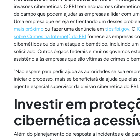
invasões cibernéticas. O FBI tem esquadrões cibernétic
de campo que podem ajudar as empresas a lidar com uma
Uma empresa que esteja enfrentando um desses proble
mais próximo
ou fazer uma denúncia em
tips.fbi.gov
. O
I
sobre Crimes na Internet) do FBI
fornece às empresas con
cibernéticos ou de um ataque cibernético, incluindo um
solicitado. Outros órgãos federais e muitos governos es
assistência às empresas que são vítimas de crimes cibern
“Não espere para pedir ajuda às autoridades se sua emp
iniciar o processo, mais se beneficiará da ajuda que elas
agente especial supervisor da divisão cibernética do FBI.
Investir em prote
cibernética acessí
Além do planejamento de resposta a incidentes e da pa