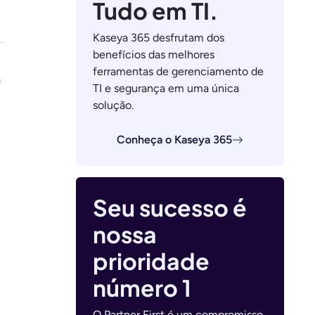
Tudo em TI.
Kaseya 365 desfrutam dos
benefícios das melhores
ferramentas de gerenciamento de
a
TI e segurança em uma única
solução.
Conheça o Kaseya 365
Seu sucesso é
nossa
m
prioridade
número 1
O Partner First é um compromisso