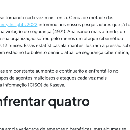
 se tornando cada vez mais tenso. Cerca de metade das
rity Insights 2022
informou aos nossos pesquisadores que já fo
a violação de segurança (49%). Analisando mais a fundo, um
e sua organização sofreu pelo menos um ataque cibernético
2 meses. Essas estatísticas alarmantes ilustram a pressão sob
gem estão no turbulento cenário atual de segurança cibernética,
as em constante aumento e continuarão a enfrentá-lo no
upos de agentes maliciosos e ataques cada vez mais
 da informação (CISO) da Kaseya.
frentar quatro
ma ampla variedade de ameaças cibernéticas, mas algumas se