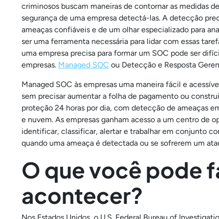
criminosos buscam maneiras de contornar as medidas de se
segurança de uma empresa detectá-las. A detecção prec
ameaças confiáveis e de um olhar especializado para an
ser uma ferramenta necessária para lidar com essas taref
uma empresa precisa para formar um SOC pode ser difíci
empresas.
Managed SOC
ou Detecção e Resposta Gerenc
Managed SOC às empresas uma maneira fácil e acessíve
sem precisar aumentar a folha de pagamento ou construir
proteção 24 horas por dia, com detecção de ameaças em t
e nuvem. As empresas ganham acesso a um centro de op
identificar, classificar, alertar e trabalhar em conjun
quando uma ameaça é detectada ou se sofrerem um ata
O que você pode fa
acontecer?
Nos Estados Unidos, o U.S. Federal Bureau of Investigatio