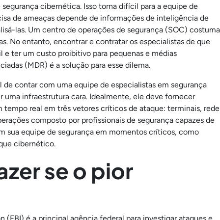
gurança cibernética. Isso torna difícil para a equipe de
isa de ameaças depende de informações de inteligência de
alisá-las. Um centro de operações de segurança (SOC) costuma
as. No entanto, encontrar e contratar os especialistas de que
l e ter um custo proibitivo para pequenas e médias
iadas (MDR) é a solução para esse dilema.
l de contar com uma equipe de especialistas em segurança
 uma infraestrutura cara. Idealmente, ele deve fornecer
empo real em três vetores críticos de ataque: terminais, rede
erações composto por profissionais de segurança capazes de
to com sua equipe de segurança em momentos críticos, como
que cibernético.
zer se o pior
n (FBI) é a principal agência federal para investigar ataques e