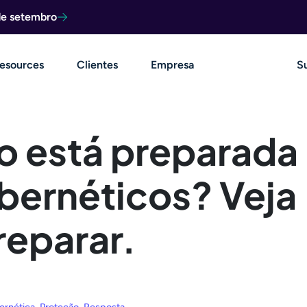
de setembro
esources
Clientes
Empresa
S
o está preparada
ibernéticos? Veja
reparar.