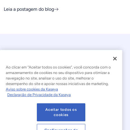
Leia a postagem do blog
Ao clicar em “Aceitar todos os cookies”, você concorda com o
armazenamento de cookies no seu dispositivo para otimizar a
navegação no site, analisar o uso do site, melhorar o
© 2026 Kaseya. Todos os direitos reservados.
desempenho do site e apoiar nossas iniciativas de marketing.
Aviso sobre cookies da Kaseya
Português Brasileiro
Declaração de Privacidade da Kaseya
Declaração sobre a Escravidão Moderna
Legal
Aceitar todos os
Termos de Uso do Site
Declaração de Privacidade
cookies
Mapa do site
Cookies Settings