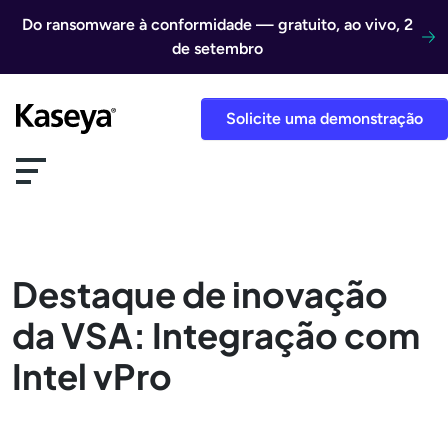
Ir direto para o conteúdo
Do ransomware à conformidade — gratuito, ao vivo, 2
de setembro
Solicite uma demonstração
Destaque de inovação
da VSA: Integração com
Intel vPro