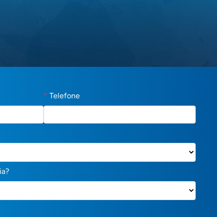
*
Telefone
ia?