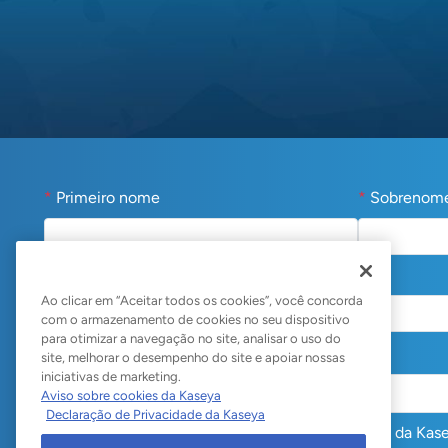
*
Primeiro nome
*
Sobrenom
*
Empresa
Ao clicar em “Aceitar todos os cookies”, você concorda
com o armazenamento de cookies no seu dispositivo
para otimizar a navegação no site, analisar o uso do
*
Eu trabalho para uma:
site, melhorar o desempenho do site e apoiar nossas
iniciativas de marketing.
Aviso sobre cookies da Kaseya
Declaração de Privacidade da Kaseya
Sim, concordo em receber e-mails promocionais da Kase