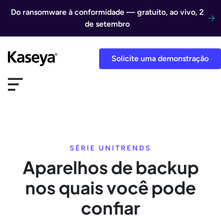
Ir direto para o conteúdo
Do ransomware à conformidade — gratuito, ao vivo, 2
de setembro
Solicite uma demonstração
SÉRIE UNITRENDS
Aparelhos de backup
nos quais você pode
confiar