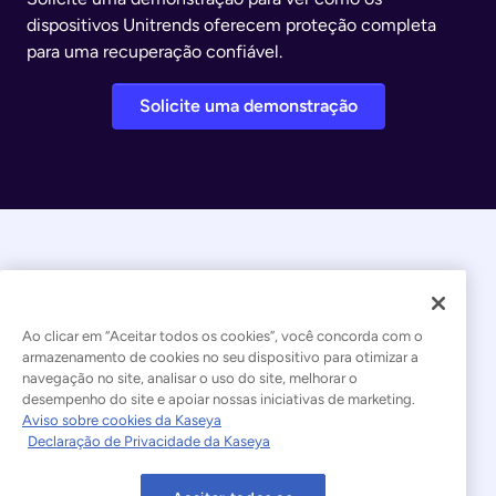
dispositivos Unitrends oferecem proteção completa
para uma recuperação confiável.
Solicite uma demonstração
Ao clicar em “Aceitar todos os cookies”, você concorda com o
armazenamento de cookies no seu dispositivo para otimizar a
navegação no site, analisar o uso do site, melhorar o
© 2026 Kaseya. Todos os direitos reservados.
desempenho do site e apoiar nossas iniciativas de marketing.
Aviso sobre cookies da Kaseya
Português Brasileiro
Declaração de Privacidade da Kaseya
Declaração sobre a Escravidão Moderna
Legal