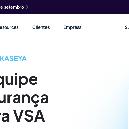
de setembro
esources
Clientes
Empresa
S
 KASEYA
quipe
urança
ya VSA