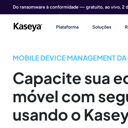
Ir direto para o conteúdo
Do ransomware à conformidade — gratuito, ao vivo, 2 
Plataforma
Soluções
R
MOBILE DEVICE MANAGEMENT DA
Capacite sua e
móvel com seg
usando o Kase