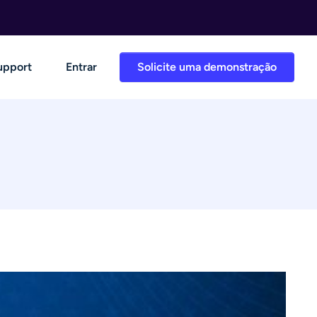
upport
Entrar
Solicite uma demonstração