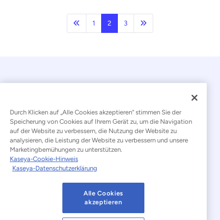
Vorherige
Nächste Seite
1
2
3
Durch Klicken auf „Alle Cookies akzeptieren“ stimmen Sie der
Speicherung von Cookies auf Ihrem Gerät zu, um die Navigation
auf der Website zu verbessern, die Nutzung der Website zu
© 2026 Kaseya. Alle Rechte vorbehalten.
analysieren, die Leistung der Website zu verbessern und unsere
Marketingbemühungen zu unterstützen.
Deutsch
Kaseya-Cookie-Hinweis
Kaseya-Datenschutzerklärung
Erklärung zur Bekämpfung moderner Sklaverei
Rechtliches
Nutzungsbedingungen der Website
Alle Cookies
akzeptieren
Datenschutzerklärung
Sitemap