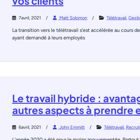
vos clients
7avril, 2021
Matt Solomon
Télétravail
,
Gesti
La transition vers le télétravail s'est accélérée au cours 
ayant demandé à leurs employés
Le travail hybride : avant
autres aspects à prendre
6avril, 2021
John Emmitt
Télétravail
,
Recrut
L'année 2020 a été pour le moins mouvementée. Partout