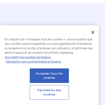
En cliquant sur « Accepter tous les cookies », vous acceptez que
© 2026 Kaseya. Tous droits réservés.
des cookies soient enregistrés sur votre appareil afin d'améliorer
la navigation sur le site, d'analyser son utilisation, d'optimiser ses
Français
performances et de soutenir nos efforts marketing.
Avis relatif aux cookies de Kaseya
Déclaration relative à l'esclavage moderne
Déclaration de confidentialité de Kaseya
Mentions légales
Accepter tous les
Conditions d'utilisation du site web
cookies
Déclaration de confidentialité
Plan du site
Paramètres des
cookies
Cookies Settings
Avis relatif aux cookies