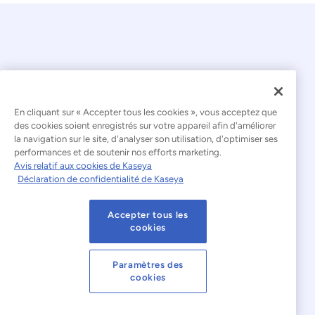
En cliquant sur « Accepter tous les cookies », vous acceptez que
© 2026 Kaseya. Tous droits réservés.
des cookies soient enregistrés sur votre appareil afin d'améliorer
la navigation sur le site, d'analyser son utilisation, d'optimiser ses
Français
performances et de soutenir nos efforts marketing.
Avis relatif aux cookies de Kaseya
Déclaration relative à l'esclavage moderne
Déclaration de confidentialité de Kaseya
Mentions légales
Accepter tous les
Conditions d'utilisation du site web
cookies
Déclaration de confidentialité
Plan du site
Paramètres des
cookies
Cookies Settings
Avis relatif aux cookies