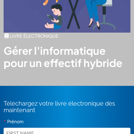
LIVRE ÉLECTRONIQUE
Gérer l'informatique
pour un effectif hybride
Téléchargez votre livre électronique dès
maintenant
*
Prénom