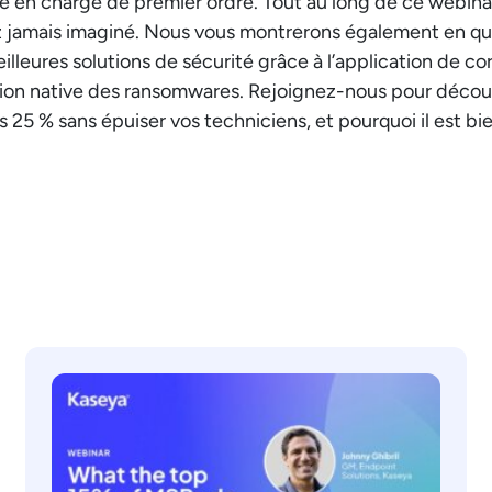
rise en charge de premier ordre. Tout au long de ce web
ez jamais imaginé. Nous vous montrerons également en qu
eures solutions de sécurité grâce à l’application de cor
ection native des ransomwares. Rejoignez-nous pour déco
s 25 % sans épuiser vos techniciens, et pourquoi il est bi