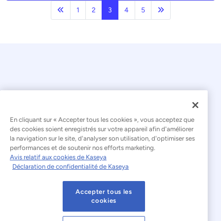
Précédent
Page suivante
1
2
3
4
5
En cliquant sur « Accepter tous les cookies », vous acceptez que
© 2026 Kaseya. Tous droits réservés.
des cookies soient enregistrés sur votre appareil afin d'améliorer
la navigation sur le site, d'analyser son utilisation, d'optimiser ses
Français
performances et de soutenir nos efforts marketing.
Avis relatif aux cookies de Kaseya
Déclaration relative à l'esclavage moderne
Déclaration de confidentialité de Kaseya
Mentions légales
Accepter tous les
Conditions d'utilisation du site web
cookies
Déclaration de confidentialité
Plan du site