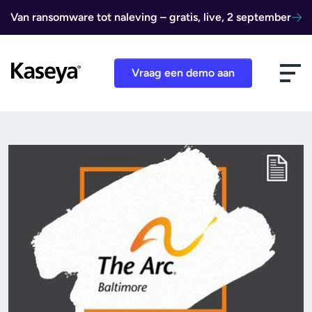
Ga naar de inhoud
Van ransomware tot naleving – gratis, live, 2 september
Vraag een demo aan