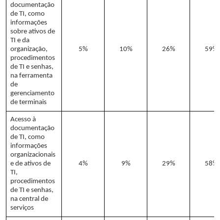
documentação
de TI, como
informações
sobre ativos de
TI e da
organização,
5%
10%
26%
59%
procedimentos
de TI e senhas,
na ferramenta
de
gerenciamento
de terminais
Acesso à
documentação
de TI, como
informações
organizacionais
e de ativos de
4%
9%
29%
58%
TI,
procedimentos
de TI e senhas,
na central de
serviços